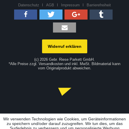
Datenschutz
AGB
Impressum
Barrierefreiheit
Widerruf erklären
(c) 2026 Gebr. Riese Parkett GmbH.
*Alle Preise zzgl. Versandkosten und inkl. MwSt. Bildmaterial kann
vom Originalprodukt abweichen.
Wir verwenden Technologien wie Cookies, um Geräteinformationen
zu speichern und/oder darauf zuzugreifen. Wir tun dies, um das
Surferlebnis zu verbessern und um personalisierte Werbung