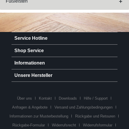
Fußleisten
Service Hotline
Shop Service
Informationen
Unsere Hersteller
Über uns
Kontakt
Downloads
Hilfe / Support
Anfragen & Angebote
Versand und Zahlungsbedingungen
Informationen zur Musterbestellung
Rückgabe und Retouren
Rückgabe-Formular
Widerrufsrecht
Widerrufsformular