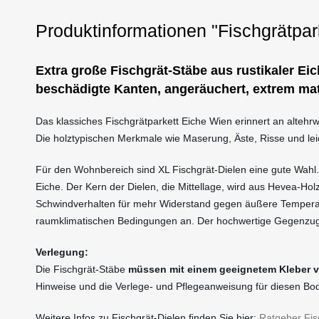
Produktinformationen "Fischgrätpar
Extra große Fischgrät-Stäbe aus rustikaler Eic
beschädigte Kanten, angeräuchert, extrem matt
Das klassiches Fischgrätparkett Eiche Wien erinnert an altehr
Die holztypischen Merkmale wie Maserung, Äste, Risse und l
Für den Wohnbereich sind XL Fischgrät-Dielen eine gute Wahl. I
Eiche. Der Kern der Dielen, die Mittellage, wird aus Hevea-Hol
Schwindverhalten für mehr Widerstand gegen äußere Temperatu
raumklimatischen Bedingungen an. Der hochwertige Gegenzug v
Verlegung:
Die Fischgrät-Stäbe
müssen mit einem geeignetem Kleber vo
Hinweise und die Verlege- und Pflegeanweisung für diesen B
Weitere Infos zu Fischgrät-Dielen finden Sie hier:
Ratgeber Fis