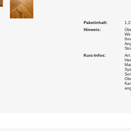
Paketinhalt:
1,2
Hinweis:
Übe
Wir
Ihn
Ang
Str
Kurz-Infos:
Art
Her
Maß
Sys
Sor
Obe
Kan
ang