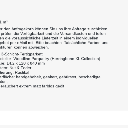
1 m²
r den Anfragekorb können Sie uns Ihre Anfrage zuschicken.
 prüfen die Verfügbarkeit und die Versandkosten und teilen
en die voraussichtliche Lieferzeit in einem individuellen
ebot per eMail mit. Bitte beachten: Tatsächliche Farben und
ukturen können abweichen.
: 3-Schicht-Fertigparkett
steller: Woodline Parquetry (Herringbone XL Collection)
e: 14,2 x 120 x 840 mm
tem: Nut & Feder
tierung: Rustikal
rfläche: handgehobelt, gealtert, gebürstet, beschädigte
ten,
eräuchert extrem matt farblos geölt