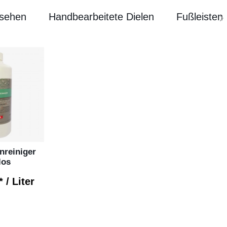
esehen
Handbearbeitete Dielen
Fußleisten

nreiniger
los
 / Liter