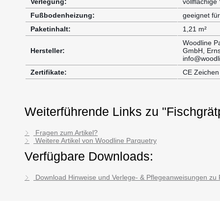
Verlegung:
vollflächige
Fußbodenheizung:
geeignet f
Paketinhalt:
1,21 m²
Woodline Pa
Hersteller:
GmbH, Erns
info@woodli
Zertifikate:
CE Zeichen
Weiterführende Links zu "Fischgrät
Fragen zum Artikel?
Weitere Artikel von Woodline Parquetry
Verfügbare Downloads:
Download Hinweise und Verlege- & Pflegeanweisungen zu F