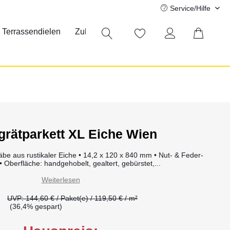
Service/Hilfe
Terrassendielen
Zubehör
Sale
grätparkett XL Eiche Wien
äbe aus rustikaler Eiche • 14,2 x 120 x 840 mm • Nut- & Feder-
 Oberfläche: handgehobelt, gealtert, gebürstet,...
Weiterlesen
UVP: 144,60 € / Paket(e) / 119,50 € / m²
(36,4% gespart)