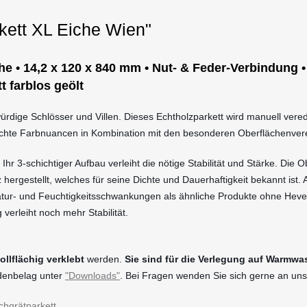
kett XL Eiche Wien"
he • 14,2 x 120 x 840 mm • Nut- & Feder-Verbindung •
 farblos geölt
würdige Schlösser und Villen. Dieses Echtholzparkett wird manuell ver
eichte Farbnuancen in Kombination mit den besonderen Oberflächenve
hr 3-schichtiger Aufbau verleiht die nötige Stabilität und Stärke. Die 
z hergestellt, welches für seine Dichte und Dauerhaftigkeit bekannt ist
r- und Feuchtigkeitsschwankungen als ähnliche Produkte ohne Hevea 
erleiht noch mehr Stabilität.
llflächig verklebt
werden.
Sie sind für die Verlegung auf Warmw
odenbelag unter
"Downloads"
. Bei Fragen wenden Sie sich gerne an uns
chgrätparkett