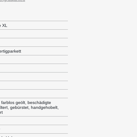
e XL
rtigparkett
 farblos geölt, beschädigte
ltert, gebürstet, handgehobelt,
rt
r