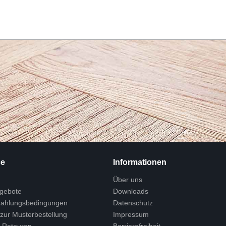
ce
Informationen
Über uns
ngebote
Downloads
Zahlungsbedingungen
Datenschutz
 zur Musterbestellung
Impressum
 Retouren
Barrierefreiheit