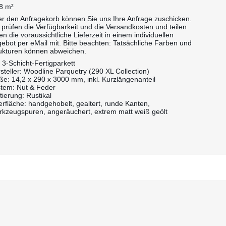
8 m²
r den Anfragekorb können Sie uns Ihre Anfrage zuschicken.
 prüfen die Verfügbarkeit und die Versandkosten und teilen
en die voraussichtliche Lieferzeit in einem individuellen
ebot per eMail mit. Bitte beachten: Tatsächliche Farben und
ukturen können abweichen.
: 3-Schicht-Fertigparkett
steller: Woodline Parquetry (290 XL Collection)
e: 14,2 x 290 x 3000 mm, inkl. Kurzlängenanteil
tem: Nut & Feder
tierung: Rustikal
rfläche: handgehobelt, gealtert, runde Kanten,
kzeugspuren, angeräuchert, extrem matt weiß geölt