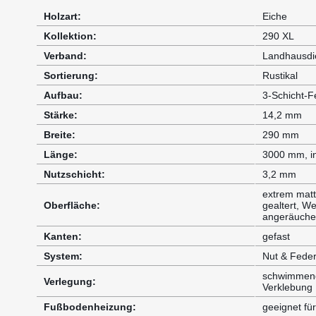
Holzart:
Eiche
Kollektion:
290 XL
Verband:
Landhausdi
Sortierung:
Rustikal
Aufbau:
3-Schicht-Fe
Stärke:
14,2 mm
Breite:
290 mm
Länge:
3000 mm, in
Nutzschicht:
3,2 mm
extrem matt
Oberfläche:
gealtert, W
angeräuche
Kanten:
gefast
System:
Nut & Fede
schwimmende
Verlegung:
Verklebung
Fußbodenheizung:
geeignet f