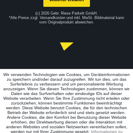
(c) 2026 Gebr. Riese Parkett GmbH.
*Alle Preise zzgl. Versandkosten und inkl. MwSt. Bildmaterial kann
vom Originalprodukt abweichen.
Wir verwenden Technologien wie Cookies, um Geräteinformationen
zu speichern und/oder darauf zuzugreifen. Wir tun dies, um das
Surferlebnis zu verbessern und um personalisierte Werbung
anzuzeigen. Wenn Sie diesen Technologien zustimmen, können wir
Daten wie das Surfverhalten oder eindeutige IDs auf dieser
Website verarbeiten. Wenn Sie Ihre Zustimmung nicht erteilen oder
zurückziehen, können bestimmte Funktionen beeinträchtigt
werden. Diese Website benutzt Cookies, die für den technischen
Betrieb der Website erforderlich sind und stets gesetzt werden.
Andere Cookies, die den Komfort bei Benutzung dieser Website
erhöhen, der Direktwerbung dienen oder die Interaktion mit
anderen Websites und sozialen Netzwerken vereinfachen sollen,
werden nur mit Ihrer Zustimmung gesetzt.
Informationen zu