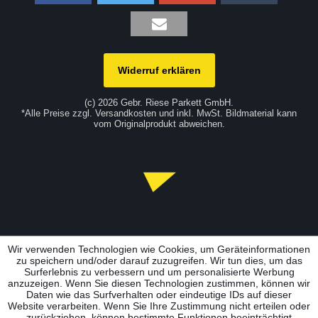
Widerruf erklären
(c) 2026 Gebr. Riese Parkett GmbH.
*Alle Preise zzgl. Versandkosten und inkl. MwSt. Bildmaterial kann
vom Originalprodukt abweichen.
Wir verwenden Technologien wie Cookies, um Geräteinformationen
zu speichern und/oder darauf zuzugreifen. Wir tun dies, um das
Surferlebnis zu verbessern und um personalisierte Werbung
anzuzeigen. Wenn Sie diesen Technologien zustimmen, können wir
Daten wie das Surfverhalten oder eindeutige IDs auf dieser
Website verarbeiten. Wenn Sie Ihre Zustimmung nicht erteilen oder
zurückziehen, können bestimmte Funktionen beeinträchtigt